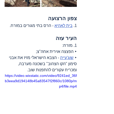
צפון הרצועה
1. 
בית לאהיא
 - הרס בתי מגורים במזרח.
העיר עזה
1. מזרח:
‣ הפצצה אוירית אחה"צ;
‣ 
שוג'עייה
 - הצבא הישראלי מזיז את אבני 
סימון "הקו הצהוב" בשכונה מערבה, 
ומכריח עקורים להתפנות שוב.
https://video.wixstatic.com/video/9241ed_36f
b3eea9d194148b45a83547f2f860c/1080p/m
p4/file.mp4