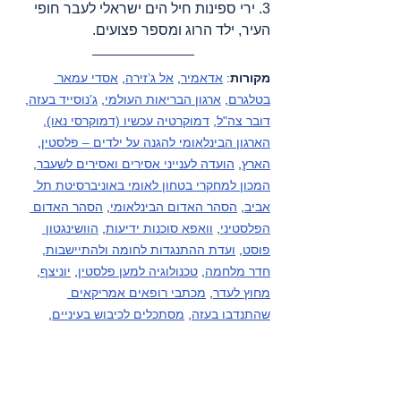
3. ירי ספינות חיל הים ישראלי לעבר חופי 
העיר, ילד הרוג ומספר פצועים.
מקורות
: 
אדאמיר
, 
אל ג’זירה
, 
אסדי עמאר 
בטלגרם
, 
ארגון הבריאות העולמי
, 
ג’נוסייד בעזה
, 
דובר צה"ל
, 
דמוקרטיה עכשיו (דמוקרסי נאו)
, 
הארגון הבינלאומי להגנה על ילדים – פלסטין
, 
הארץ
, 
הועדה לענייני אסירים ואסירים לשעבר
, 
המכון למחקרי בטחון לאומי באוניברסיטת תל 
אביב
, 
הסהר האדום הבינלאומי
, 
הסהר האדום 
הפלסטיני
, 
וואפא סוכנות ידיעות
, 
הוושינגטון 
פוסט
, 
ועדת ההתנגדות לחומה ולהתיישבות
, 
חדר מלחמה
, 
טכנולוגיה למען פלסטין
, 
יוניצף
, 
מחוץ לעדר
, 
מכתבי רופאים אמריקאים 
שהתנדבו בעזה
, 
מסתכלים לכיבוש בעיניים
, 
מערכי נתונים – פלסטין
, 
משרד הבריאות 
הלבנוני
, 
משרד הבריאות הפלסטיני
, 
משרד 
הבריאות - עזה
, 
משרד האו"ם לתאום עניינים 
הומניטריים – פלסטין
, 
עין למזרח התיכון
, פעילי 