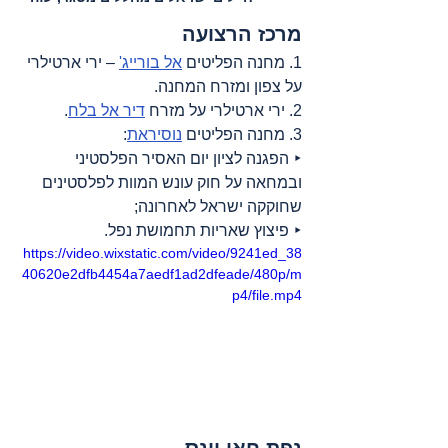
מרכז הרצועה
1. מחנה הפליטים 
אל בורייג'
 – ירי ארטילרי 
על צפון ומזרח המחנה.
2. ירי ארטילרי על מזרח 
דיר אל בלח
.
3. מחנה הפליטים 
נוסיראת
:
‣ הפגנה לציון יום האסיר הפלסטיני 
ובמחאה על חוק עונש המוות לפלסטינים 
שחוקקה ישראל לאחרונה;
‣ פיצוץ שאריות תחמושת נפל.
https://video.wixstatic.com/video/9241ed_38
40620e2dfb4454a7aedf1ad2dfeade/480p/m
p4/file.mp4
נפת חאן יונס