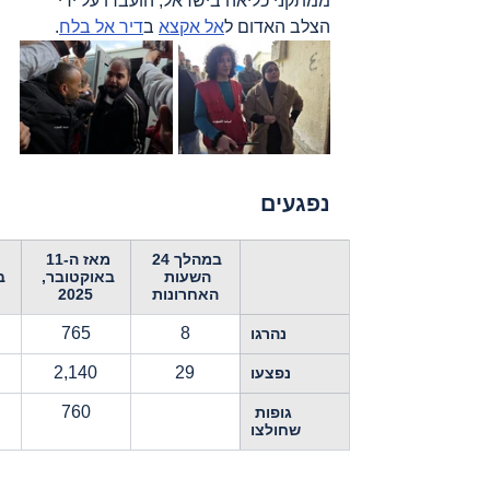
ממתקני כליאה בישראל, הועברו על ידי 
הצלב האדום ל
אל אקצא
 ב
דיר אל בלח
.
נפגעים
במהלך 24 
מאז ה-11 
השעות 
באוקטובר, 
ב
האחרונות
2025
765
8
נהרגו
2,140
29
נפצעו
760
גופות 
שחולצו