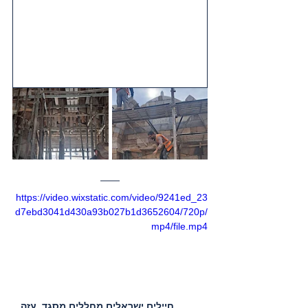
https://video.wixstatic.com/video/9241ed_23
d7ebd3041d430a93b027b1d3652604/720p/
mp4/file.mp4
חיילים ישראלים מחללים מסגד, עזה   