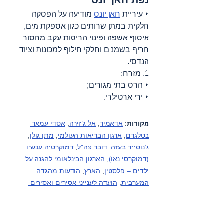
‣ עיריית 
חאן יונס
 מודיעה על הפסקה 
חלקית במתן שרותים כגון אספקת מים, 
איסוף אשפה ופינוי הריסות עקב מחסור 
חריף בשמנים וחלקי חילוף למכונות וציוד 
הנדסי.
1. מזרח:
‣ הרס בתי מגורים;
‣ ירי ארטילרי.
מקורות
: 
אדאמיר
, 
אל ג’זירה
, 
אסדי עמאר 
בטלגרם
, 
ארגון הבריאות העולמי
, 
מתן גולן
, 
ג’נוסייד בעזה
, 
דובר צה"ל
, 
דמוקרטיה עכשיו 
(דמוקרסי נאו)
, 
הארגון הבינלאומי להגנה על 
ילדים – פלסטין
, 
הארץ
, 
הודעות מהגדה 
המערבית
, 
הועדה לענייני אסירים ואסירים 
לשעבר
, 
המכון למחקרי בטחון לאומי 
באוניברסיטת תל אביב
, 
הסהר האדום 
הבינלאומי
, 
הסהר האדום הפלסטיני
, 
וואפא 