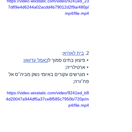
https://video.wixstatic.com/video/9241ed_23
7d89e4d6244a02acdd4b79012d2f9a/480p/
mp4/file.mp4
2. 
בית לאהיא
:
‣ פיצוץ בתים סמוך ל
כאמל עדוואן
;
‣ ארטילריה;
‣ מגרשים עקורים באיומי נשק מביה"ס אל 
פח׳ורה;
https://video.wixstatic.com/video/9241ed_b8
4d20047a944df5a37ce8f585c7950b/720p/m
p4/file.mp4