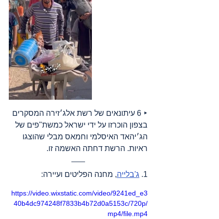
‣ 6 עיתונאים של רשת אלג׳זירה המסקרים 
בצפון הוכרזו על ידי ישראל כמשת"פים של 
הג׳יהאד האיסלמי וחמאס מבלי שהוצגו 
ראיות. הרשת דחתה האשמה זו.
1. 
ג'בלייה
, מחנה הפליטים ועיירה:
https://video.wixstatic.com/video/9241ed_e3
40b4dc974248f7833b4b72d0a5153c/720p/
mp4/file.mp4