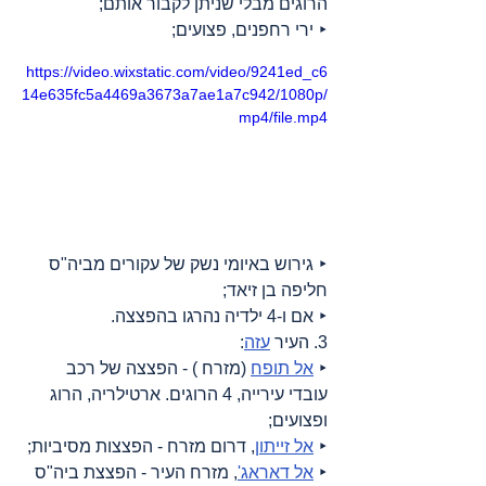
הרוגים מבלי שניתן לקבור אותם;
‣ ירי רחפנים, פצועים;
https://video.wixstatic.com/video/9241ed_c6
14e635fc5a4469a3673a7ae1a7c942/1080p/
mp4/file.mp4
‣ גירוש באיומי נשק של עקורים מביה"ס 
חליפה בן זיאד;
‣ אם ו-4 ילדיה נהרגו בהפצצה.
3. העיר 
עזה
:
‣ 
אל תופח
 (מזרח ) - הפצצה של רכב 
עובדי עירייה, 4 הרוגים. ארטילריה, הרוג 
ופצועים;
‣ 
אל זייתון
, דרום מזרח - הפצצות מסיביות;
‣ 
אל דאראג'
, מזרח העיר - הפצצת ביה"ס 