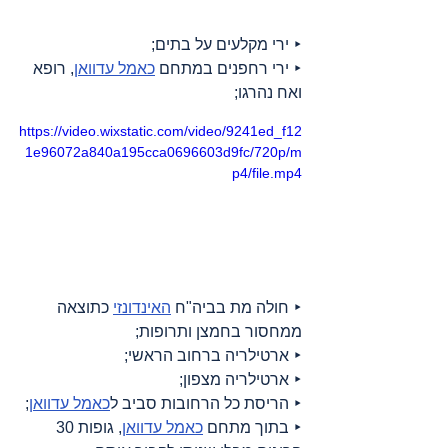
‣ ירי מקלעים על בתים;
‣ ירי רחפנים במתחם 
כאמל עדוואן
, רופא 
ואח נהרגו;
https://video.wixstatic.com/video/9241ed_f12
1e96072a840a195cca0696603d9fc/720p/m
p4/file.mp4
‣ חולה מת בביה"ח 
האינדונזי
 כתוצאה 
ממחסור בחמצן ותרופות;
‣ ארטילריה ברחוב הראשי;
‣ ארטילריה מצפון;
‣ הריסת כל הרחובות סביב ל
כאמל עדוואן
;
‣ בתוך מתחם 
כאמל עדוואן
, גופות 30 