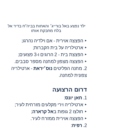
ילד נפצע באל בורייג׳ והאחות בביה"ח בדיר אל 
בלח מחבקת אותו
‣ הפצצה אוירית - אם וילדיה נהרגו;
‣ ארטילריה על בית הקברות;
‣ הפצצת בית - 2 הרוגים ו-3 פצועים;
‣ הפצצה מצפון למחנה מספר סבבים.
2. מחנה הפליטים 
נוס׳יראת
 - ארטילריה 
צפונית למחנה.
דרום הרצועה
1. 
חאן יונס
:
‣ ארטילריה וירי מקלעים מזרחית לעיר;
‣ חולצו 2 גופות ב
אל קרארה
;
‣ הפצצה אוירית ממזרח לעיר.
2. 
רפיח
: