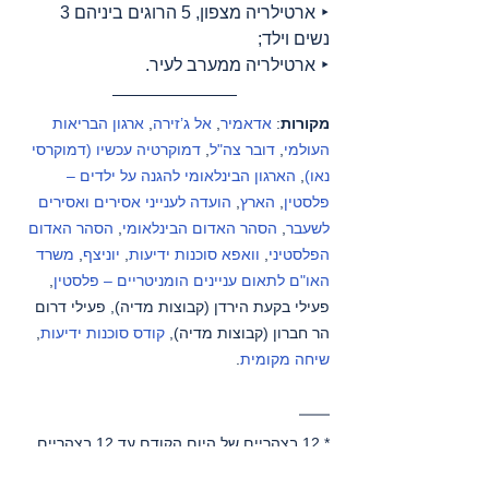
‣ ארטילריה מצפון, 5 הרוגים ביניהם 3 
נשים וילד;
‣ ארטילריה ממערב לעיר.
מקורות
: 
אדאמיר
, 
אל ג’זירה
, 
ארגון הבריאות 
העולמי
, 
דובר צה"ל
, 
דמוקרטיה עכשיו (דמוקרסי 
נאו)
, 
הארגון הבינלאומי להגנה על ילדים – 
פלסטין
, 
הארץ
, 
הועדה לענייני אסירים ואסירים 
לשעבר
, 
הסהר האדום הבינלאומי
, 
הסהר האדום 
הפלסטיני
, 
וואפא סוכנות ידיעות
, 
יוניצף
, 
משרד 
האו"ם לתאום עניינים הומניטריים – פלסטין
, 
פעילי בקעת הירדן (קבוצות מדיה), פעילי דרום 
הר חברון (קבוצות מדיה), 
קודס סוכנות ידיעות
, 
שיחה מקומית
.
* 12 בצהריים של היום הקודם עד 12 בצהריים 
של היום הנוכחי.