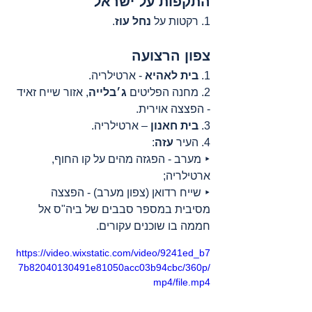
התקפות על ישראל
1. רקטות על 
נחל עוז
.
צפון הרצועה
1. 
בית לאהיא
 - ארטילריה.
2. מחנה הפליטים 
ג׳בלייה
, אזור שייח זאיד 
- הפצצה אוירית.
3. 
בית חאנון
 – ארטילריה.
4. העיר 
עזה
:
‣ מערב - הפגזה מהים על קו החוף, 
ארטילריה;
‣ שייח רדואן (צפון מערב) - הפצצה 
מסיבית במספר סבבים של ביה"ס אל 
חממה בו שוכנים עקורים.
https://video.wixstatic.com/video/9241ed_b7
7b82040130491e81050acc03b94cbc/360p/
mp4/file.mp4