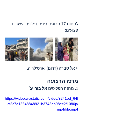
לפחות 17 הרוגים ביניהם ילדים. עשרות 
פצועים;
‣ אל סברה (דרום), ארטילריה.
מרכז הרצועה
1. מחנה הפליטים 
אל בורייג
׳:
https://video.wixstatic.com/video/9241ed_64f
cf5c7a15648848921b3745ab98ec2/1080p/
mp4/file.mp4