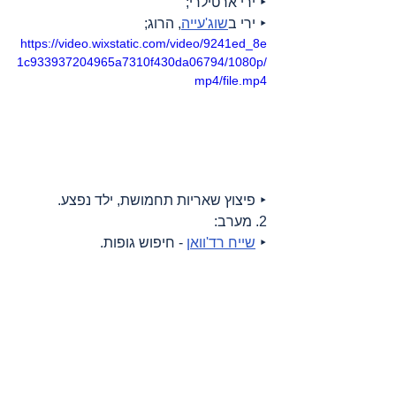
‣ ירי ארטילרי;
‣ ירי ב
שוג'עייה
, הרוג;
https://video.wixstatic.com/video/9241ed_8e
1c933937204965a7310f430da06794/1080p/
mp4/file.mp4
‣ פיצוץ שאריות תחמושת, ילד נפצע.
2. מערב:
‣ 
שייח רד'וואן
 - חיפוש גופות.