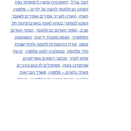
דובר צה"ל
, 
דמוקרטיה עכשיו (דמוקרסי נאו)
, 
הארגון הבינלאומי להגנה על ילדים – פלסטין
, 
הארץ
, 
הועדה לענייני אסירים ואסירים לשעבר
, 
המכון למחקרי בטחון לאומי באוניברסיטת תל 
אביב
, 
הסהר האדום הבינלאומי
, 
הסהר האדום 
הפלסטיני
, 
וואפא סוכנות ידיעות
, 
הוושינגטון 
פוסט
, 
ועדת ההתנגדות לחומה ולהתיישבות
, 
חדר מלחמה
, 
טכנולוגיה למען פלסטין
, 
יוניצף
, 
מחוץ לעדר
, 
מכתבי רופאים אמריקאים 
שהתנדבו בעזה
, 
מסתכלים לכיבוש בעיניים
, 
מערכי נתונים – פלסטין
, 
משרד הבריאות 
הלבנוני
, 
משרד הבריאות הפלסטיני
, 
משרד 
הבריאות - עזה
, 
משרד האו"ם לתאום עניינים 
הומניטריים – פלסטין
, 
עין למזרח התיכון
, פעילי 
בקעת הירדן (קבוצות מדיה), פעילי דרום הר 
חברון (קבוצות מדיה), 
HRANA-פעילי זכויות 
אדם סוכנות ידיעות
, 
קודס סוכנות ידיעות
, 
שיחה 
מקומית
, 
תסנים סוכנות ידיעות
, 
תעאיוש
, 
yNet
.