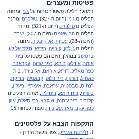
פשיטות ומעצרים
במהלך הלילה פשטו הכוחות על 
ג'נין
 ומחנה 
הפליטים 
ג'נין
 (היום ה-327), 
טולכרם
 ומחנה 
הפליטים 
טולכרם
 (היום ה-321), מחנה 
הפליטים 
נור שאמס
 (היום ה-307), 
יעבד
(היום ה-28), 
עסירה אל קיבליה
, מחנה 
הפליטים 
ג'ילזון
, 
קיבייה
, 
בידיא
, 
ח'לת אל לוז
, 
ברטעה
. במהלך היום הם פשטו על 
בית 
אומר
, 
אודלע
, 
ביתא
, 
כפר קדום
, 
עקראבה
, 
כפר מאליכ
, 
דורא
, 
א ראם
, 
אל בירה
, 
בית 
כאחיל
, 
בורקין
, 
דיר בלוט
, 
קבאטיה
, 
בורקה
, 
רנתיס
, 
סבסטיה
, 
עראבה
, 
אימתיין
, 
ניעלין
, 
ס'וריף
, 
בית רימא
, 
בית ליד
, מחנה הפליטים 
קלנדיה
, 
דיר ע'סנה
, 
שוקבא
, 
נבי סאלח
, 
עזון
, 
כפר עקב
, 
מאדמא
, 
בידו
. נעצרו לפחות 15.
התקפות הצבא על פלסטינים
1. 
ח'ירבת איבזיק
, צפון בקעת הירדן - 