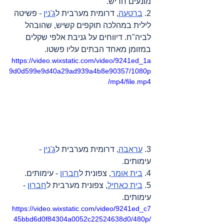
מונעים חריש.
2. 
ברטעה
, דרומית מערבית ל
ג'נין
 - פשיטה 
לילית במהלכה תוקפים קשיש, שהובהל 
לביה"ח. דיווחים על גניבת אלפי שקלים 
במזומן מאחד הבתים עליו פשטו.
https://video.wixstatic.com/video/9241ed_1a
9d0d599e9d40a29ad939a4b8e90357/1080p
/mp4/file.mp4
3. 
עראבה
, דרומית מערבית ל
ג'נין
 - 
עימותים.
4. 
בית אומר
, צפונית ל
חברון
 - עימותים.
5. 
בית כאחיל
, צפונית מערבית ל
חברון
 - 
עימותים.
https://video.wixstatic.com/video/9241ed_c7
45bbd6d0f84304a0052c22524638d0/480p/