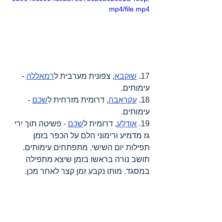
mp4/file.mp4
17. 
שוקבא
, צפונית מערבית ל
רמאללה
 - 
עימותים.
18. 
עקראבה
, דרומית מזרחית ל
שכם
 - 
עימותים.
19. 
אודלע
, דרומית ל
שכם
 - פשיטה תוך ירי 
גז מדמיע ורימוני הלם על הכפר בזמן 
תפילות יום השישי. מתפתחים עימותים. 
תושב נורה בראשו בזמן שיצא מתפילה 
במסגד. מותו נקבע זמן קצר לאחר מכן.