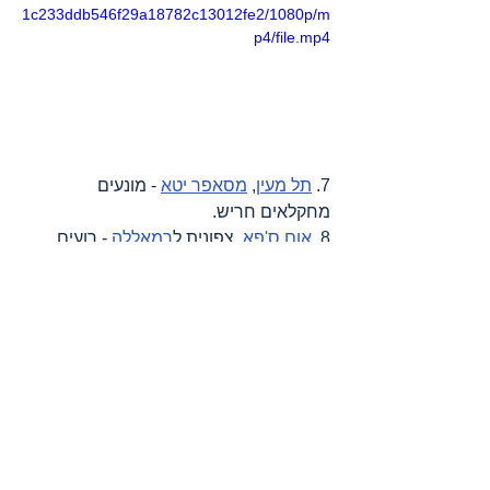
1c233ddb546f29a18782c13012fe2/1080p/m
p4/file.mp4
7. 
תל מעין
, 
מסאפר יטא
 - מונעים 
מחקלאים חריש.
8. 
אום ס'פא
, צפונית ל
רמאללה
 - רועים 
עדרים בשטחי הכפר.
9. 
אל מוע'ייר
, צפונית מזרחית ל
רמאללה
 - 
פושטים על אזור ואדי עמאר בדרום הכפר.
10. 
תורמוס עיא
, צפונית מזרחית ל
רמאללה
- השחתת 100 עצי זית בעמק.
11. 
טייבא
, מזרחית ל
רמאללה
 - מציתים 2 
רכבים ומרססים כתובות נאצה.