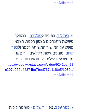
mp4/file.mp4
6. 
בית ליד
, צפונית ל
טולכרם
 - במהלך 
פשיטת מתנחלים בצפון הכפר, הצבא 
פושט על המישור המשותף לכפר ול
כפר 
קדום
, מונעים גישת חקלאים ויורים גז 
מדמיע על פעילים, עיתונאים ותושבים.
https://video.wixstatic.com/video/9241ed_59
c207e092d44374ba7bed767c11f6e5/1080p/
mp4/file.mp4
7. 
כפר עקב
, צפון 
ירושלים
 - פשיטה לילית 