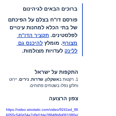
ברוכים הבאים לגיהינום
פורסם דו"ח בצלם על הפיכתם 
של בתי הכלא למחנות עינויים 
לפלסטינים. 
תקציר הדו"ח 
מצורף
. מומלץ 
להיכנס גם 
ללינק
 לעדויות מצולמות.
התקפות על ישראל
1. רקטות ב
אשקלון
, 
שדרות
, 
נירים
. יירוט 
וחלקן נפלו בשטחים פתוחים.
צפון הרצועה
https://video.wixstatic.com/video/9241ed_86
6055c540d34e7d9d1fde28848b8d0f/1080p/