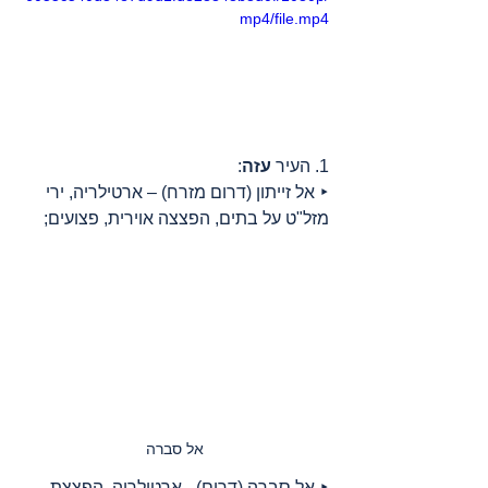
mp4/file.mp4
1. העיר 
עזה
:
‣ אל זייתון (דרום מזרח) – ארטילריה, ירי 
מזל"ט על בתים, הפצצה אוירית, פצועים;
אל סברה
‣ אל סברה (דרום) - ארטילריה, הפצצת 