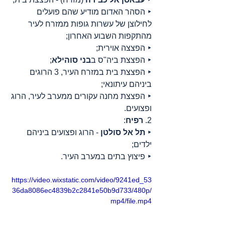
‣ הסהר האדום מודיע שהם פועלים 
לחילוצן של עשרות גופות ממזרח לעיר 
מהתקפות השבוע האחרון;
‣ הפצצה אוירית;
‣ הפצצת ביה"ס ב
בני סוהילא
;
‣ הפצצת בית במזרח העיר, 3 הרוגים 
ביניהם עיתונאי;
‣ הפצצת מחנה עקורים ממערב לעיר, הרוג 
ופצועים.
2. 
רפיח
:
‣ 
תל אל סולטן
 - הרוג ופצועים ביניהם 
ילדים;
‣ פיצוץ בתים במערב העיר.
https://video.wixstatic.com/video/9241ed_53
36da8086ec4839b2c2841e50b9d733/480p/
mp4/file.mp4