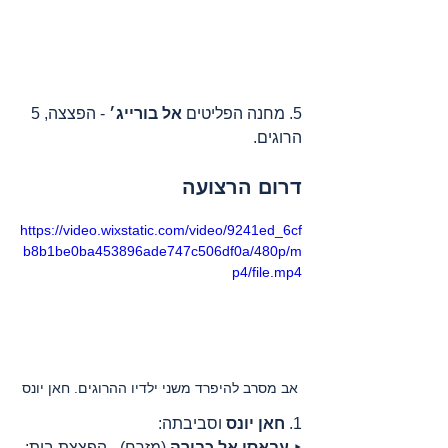
5. מחנה הפליטים 
אל בורייג׳
 - הפצצה, 5 
הרוגים.
דרום הרצועה
https://video.wixstatic.com/video/9241ed_6cf
b8b1be0ba453896ade747c506df0a/480p/m
p4/file.mp4
אב מסרב להיפרד משני ילדיו ההרוגים. חאן יונס
1. 
חאן יונס
 וסביבתה:
‣ 
עבאסן אל כבירה
 (מזרח) - הפצצת בית;