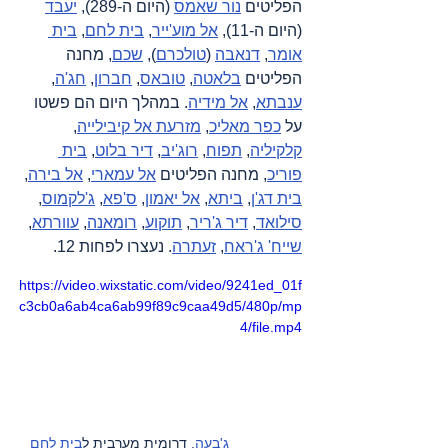
הפליטים 
נור שאמס
 (היום ה-289), 
יעבד
(היום ה-11), 
אל מוע'ייר
, 
בית לחם
, 
בית 
אומר
, 
דנאבה
 (
טולכרם
), 
שכם
, מחנה 
הפליטים 
בלאטה
, 
טובאס
, 
חברון
, 
חג'ה
, 
ענבתא
, 
אל מידיה
. במהלך היום הם פשטו 
על 
כפר מאליכ
, 
מזרעת אל קיבילייה
, 
קלקיליה
, 
תפוח
, 
רוג'יב
, 
דיר בלוט
, 
בית 
פוריכ
, מחנה הפליטים 
אל עמארי
, 
אל בירה
, 
בית דג'ן
, 
ביתא
, 
אל יאמון
, 
ס'פא
, 
ג'לקמוס
, 
סילואד
, 
דיר ג'ריר
, 
תוקוע
, 
רומאנה
, 
עוורתא
, 
שייח' ג'ראח
, 
זעתרה
. נעצרו לפחות 12.
https://video.wixstatic.com/video/9241ed_01f
c3cb0a6ab4ca6ab99f89c9caa49d5/480p/mp
4/file.mp4
ג'בעה
, דרומית מערבית ל
בית לחם