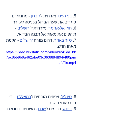
5. 
בני נעים
, מזרחית ל
חברון
 - מתנחלים 
סוגרים את שער הברזל בכניסה לעיירה.
6. 
חאן אל-אחמר
, מזרחית ל
ירושלים
 - 
תוקפים את מאהל אל תבנה הבדואי.
7. 
ס'ור באהר
, דרום מזרח 
ירושלים
 - הקמת 
מאחז חדש.
https://video.wixstatic.com/video/9241ed_bb
7ac8559b9a462abe03c3638f84ff94/480p/m
p4/file.mp4
8. 
סינג'יל
, צפונית מזרחית ל
רמאללה
 - ירי 
חי בפאתי הישוב.
9. 
ביתא
, דרומית ל
שכם
 - משחיתים תכולת 