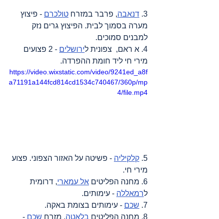
3. 
דנאבה
, פרבר במזרח 
טולכרם
 - פיצוץ 
מערה בסמוך לבית. הפיצוץ גרים נזק 
למבנים סמוכים.
4. א ראם,  צפונית ל
ירושלים
 - 2 פצועים 
מירי חי ליד חומת ההפרדה.
https://video.wixstatic.com/video/9241ed_a8f
a71191a144fcd814cd1534c740467/360p/mp
4/file.mp4
5. 
קלקיליה
 - פשיטה על האזור הצפוני. פצוע 
מירי חי.
6. מחנה הפליטים 
אל עמארי
, דרומית 
ל
רמאללה
 - עימותים.
7. 
שכם
 - עימותים בצומת באקה.
8. מחנה הפליטים 
בלאטה
, מזרח 
שכם
 - 