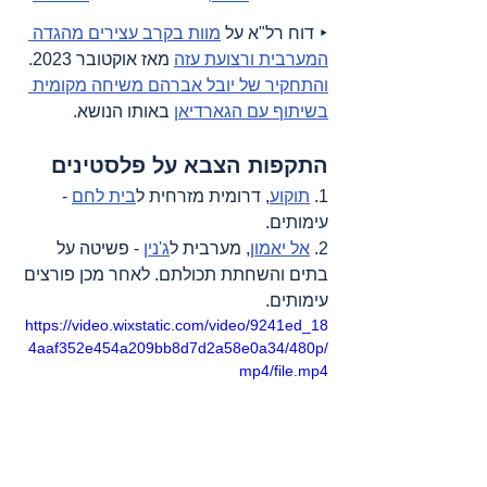
‣ דוח רל"א על 
מוות בקרב עצירים מהגדה 
המערבית ורצועת עזה
 מאז אוקטובר 2023. 
והתחקיר של יובל אברהם משיחה מקומית 
בשיתוף עם הגארדיאן
 באותו הנושא.
התקפות הצבא על פלסטינים
1. 
תוקוע
, דרומית מזרחית ל
בית לחם
 - 
עימותים.
2. 
אל יאמון
, מערבית ל
ג'נין
 - פשיטה על 
בתים והשחתת תכולתם. לאחר מכן פורצים 
עימותים.
https://video.wixstatic.com/video/9241ed_18
4aaf352e454a209bb8d7d2a58e0a34/480p/
mp4/file.mp4