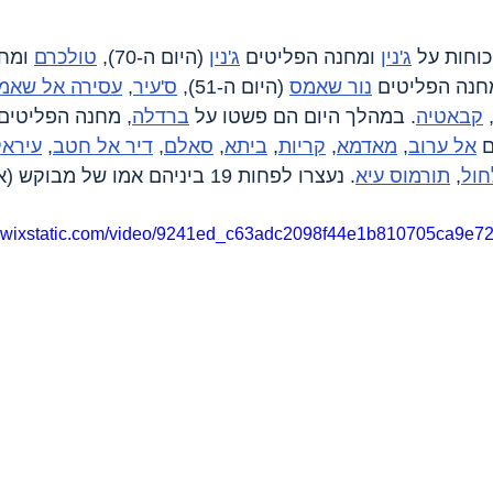
וחות על 
ג'נין
 ומחנה הפליטים 
ג'נין
 (היום ה-70), 
טולכרם
 ומח
נור שאמס
 (היום ה-51), 
ס'עיר
, 
עסירה אל שאמל
,
קבאטיה
. במהלך היום הם פשטו על 
ברדלה
, מחנה הפליטים 
 
אל ערוב
, 
מאדמא
, 
קריות
, 
ביתא
, 
סאלם
, 
דיר אל חטב
, 
עיראק
ול
, 
תורמוס עיא
. נעצרו לפחות 19 ביניהם אמו של מבו
eo.wixstatic.com/video/9241ed_c63adc2098f44e1b810705ca9e72