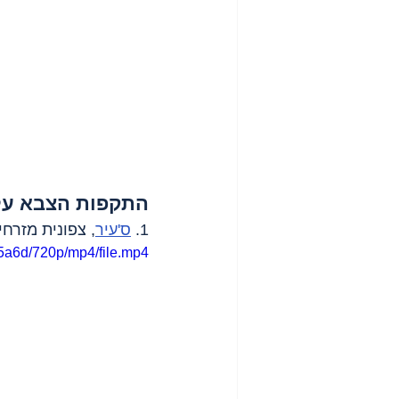
התקפות הצבא על
1. 
ס'עיר
, צפונית מזרחי
5a6d/720p/mp4/file.mp4