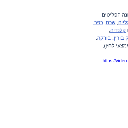
נה הפליטים 
ייה
, 
שכם
, 
כפר 
קלנדיה
, 
 בורין
, 
בורקה
, 
קש (אמצעי לחץ), 
https://vid