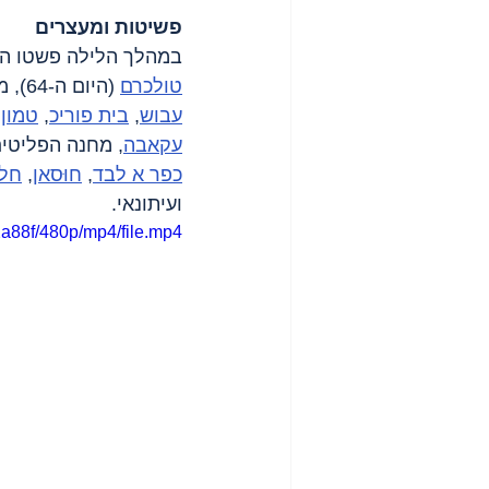
פשיטות ומעצרים
במהלך הלילה פשטו הכ
טולכרם
 (היום ה-64), מחנה הפליטים 
עבוש
, 
בית פוריכ
, 
טמון
 
עקאבה
, מחנה הפליטים
כפר א לבד
, 
חוּסאן
, 
חלח
ועיתונאי.
a88f/480p/mp4/file.mp4