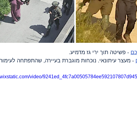
ם
 - פשיטה תוך ירי גז מדמיע.
 - מעצר עיתונאי. נוכחות מוגברת בעיירה, שהתפתחה לעימות
eo.wixstatic.com/video/9241ed_4fc7a00505784ee592107807d945