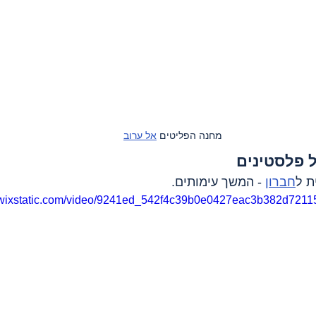
מחנה הפליטים 
אל ערוב
 פלסטינים
ת ל
חברון
 - המשך עימותים.
o.wixstatic.com/video/9241ed_542f4c39b0e0427eac3b382d7211