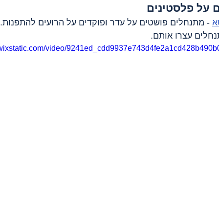
 על פלסטינים
א
 - מתנחלים פושטים על עדר ופוקדים על הרועים להתפנות.
נחלים עצרו אותם.
o.wixstatic.com/video/9241ed_cdd9937e743d4fe2a1cd428b490b