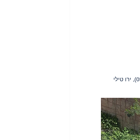
 - פשיטה במהלכה הטילו עוצר כל שעות היום (05:30-22:30), ירו טילי 