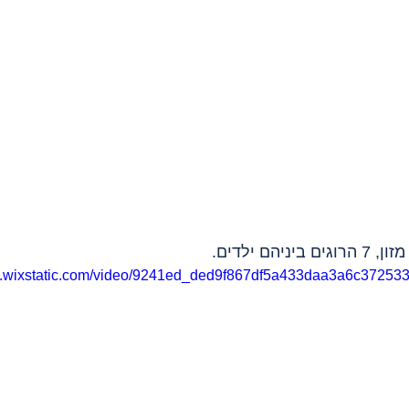
הם ילדים.
eo.wixstatic.com/video/9241ed_ded9f867df5a433daa3a6c372533