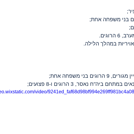
ר;
הרוגים.
אויריות במהלך הלילה.
ים בני משפחה אחת;
 ביה"ח נאסר, 3 הרוגים ו-8 פצועים;
ideo.wixstatic.com/video/9241ed_faf68d98bf994e269ff981bc4a0