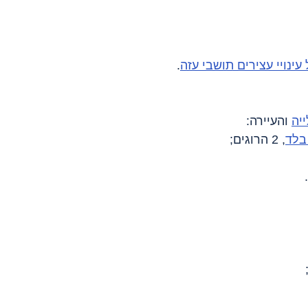
עינויי עצירים תושבי עזה
.
ייה
 והעיירה:
 בלד
, 2 הרוגים;