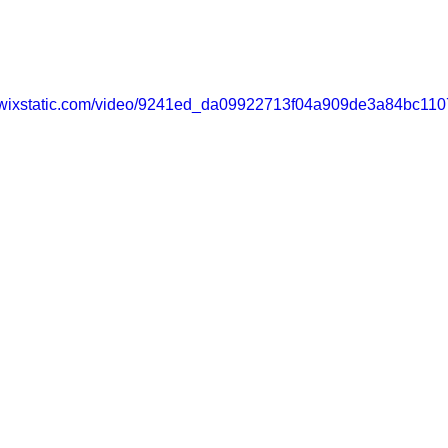
eo.wixstatic.com/video/9241ed_da09922713f04a909de3a84bc110