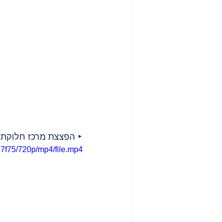
‣ הפצצת מרכז חלוקת מזון, 7 הרוגים ביני
7f75/720p/mp4/file.mp4