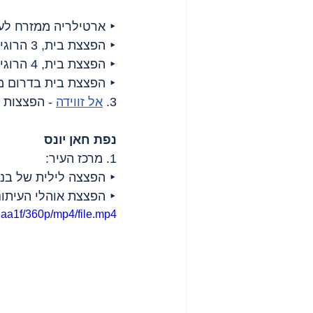
‣ ארטילריה ממזרח לעי
‣ הפצצת בית, 3 הרוגים בני משפחה אחת;
‣ הפצצת בית, 4 הרוגים;
‣ הפצצת בית בדרום מערב, 6 
3. 
אל זווידה
 - הפצצות 
נפת חאן יונס
1. מרכז העיר:
‣ הפצצה לילית של בניין מגורים, 9 הרוג
‣ הפצצת אוהלי העיתונאים במתחם
8aa1f/360p/mp4/file.mp4