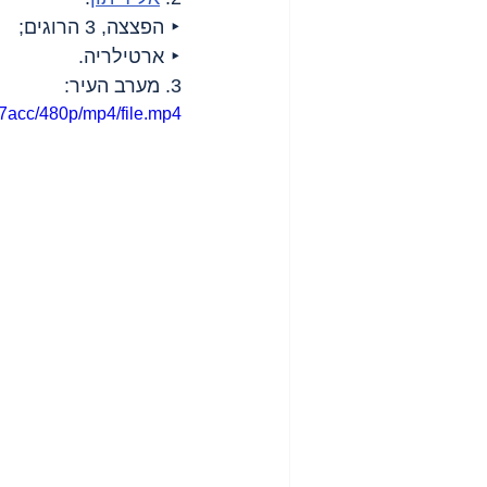
‣ הפצצה, 3 הרוגים;
‣ ארטילריה.
3. מערב העיר:
7acc/480p/mp4/file.mp4