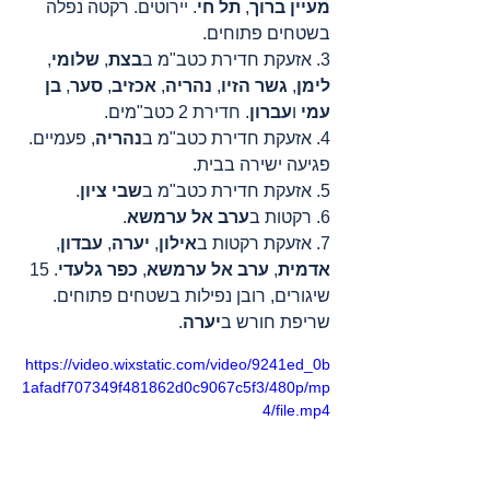
מעיין ברוך
, 
תל חי
. יירוטים. רקטה נפלה 
בשטחים פתוחים.
3. אזעקת חדירת כטב"מ ב
בצת
, 
שלומי
, 
לימן
, 
גשר הזיו
, 
נהריה
, 
אכזיב
, 
סער
, 
בן 
עמי
 ו
עברון
. חדירת 2 כטב"מים.
4. אזעקת חדירת כטב"מ ב
נהריה
, פעמיים. 
פגיעה ישירה בבית.
5. אזעקת חדירת כטב"מ ב
שבי ציון
.
6. רקטות ב
ערב אל ערמשא
.
7. אזעקת רקטות ב
אילון
, 
יערה
, 
עבדון
, 
אדמית
, 
ערב אל ערמשא
, 
כפר גלעדי
. 15 
שיגורים, רובן נפילות בשטחים פתוחים. 
שריפת חורש ב
יערה
.
https://video.wixstatic.com/video/9241ed_0b
1afadf707349f481862d0c9067c5f3/480p/mp
4/file.mp4