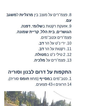
8. פצמ"רים על מוצב בין 
מרגליות
 ל
משגב 
עם
.
9. אזעקת רקטות ב
שלומי
, 
דפנה
, 
הגושרים
, 
בית הלל
, 
קריית שמונה
. 
פצמ"רים וכטב"מים.
10. ירי נ"ט על הר 
דב
.
11. רקטות על הר 
דב
.
12. 2 טילי נ"ט ב
מטולה
.
13. פצמ"רים על 
מלכיה
.
התקפות על דרום לבנון וסוריה
1. כטב"מים ב
מסייף
 (מחוז 
חומס
 סוריה), 
14 הרוגים ו-43 פצועים.