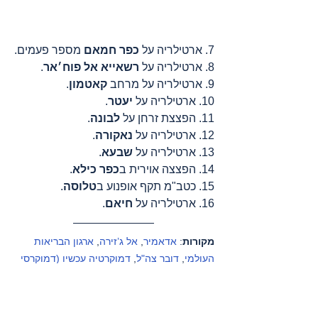
7. ארטילריה על 
כפר חמאם 
מספר פעמים.
8. ארטילריה על 
רשאייא אל פוח׳אר
.
9. ארטילריה על מרחב 
קאטמון
.
10. ארטילריה על 
יעטר
.
11. הפצצת זרחן על 
לבונה
.
12. ארטילריה על 
נאקורה
.
13. ארטילריה על 
שבעא
.
14. הפצצה אוירית ב
כפר כילא
.
15. כטב"מ תקף אופנוע ב
טלוסה
.
16. ארטילריה על 
חיאם
.
מקורות
: 
אדאמיר
, 
אל ג’זירה
, 
ארגון הבריאות 
העולמי
, 
דובר צה"ל
, 
דמוקרטיה עכשיו (דמוקרסי 
נאו)
, 
הארגון הבינלאומי להגנה על ילדים – 
פלסטין
, 
הארץ
, 
הועדה לענייני אסירים ואסירים 
לשעבר
, 
הסהר האדום הבינלאומי
, 
הסהר האדום 