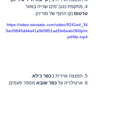
4. מתקפת כטב"מים שנייה באזור 
טרטוס
 (קו החוף של סוריה).
https://video.wixstatic.com/video/9241ed_34
3acf3845dd4a41a9d3851ad1fe6eab/360p/m
p4/file.mp4
5. הפצצה אוירית ב
כפר כילא
.
6. ארטילריה על 
כפר שובא
 מספר פעמים.