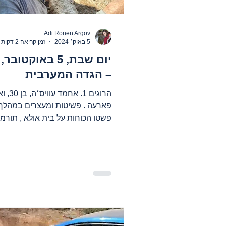
Adi Ronen Argov
5 באוק׳ 2024
זמן קריאה 2 דקות
– הגדה המערבית
הרוגים 1. אח
פארעה . פשיטות ומעצרים במהלך 
פשטו הכוחות על בית אולא , תורמו
סמוע , ח'ירבת אבו פאלח ,...