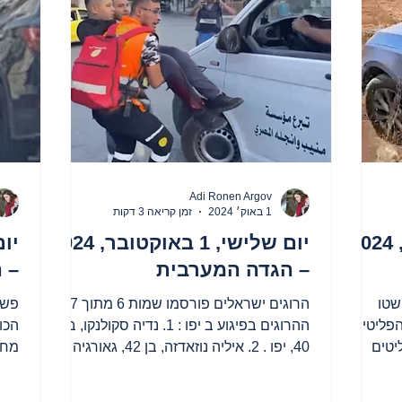
Adi Ronen Argov
1 באוק׳ 2024
זמן קריאה 3 דקות
יום רביעי, 2 באוקטובר, 2024
יום שלישי, 1 באוקטובר, 2024
– הגדה המערבית
– 
שטו
הרוגים ישראלים פורסמו שמות 6 מתוך 7
פשי
הפליטים
ההרוגים בפיגוע ב יפו : 1. נדיה סקולנקו, בת
הכוח
יטים
40, יפו . 2. איליה נוזאדזה, בן 42, גאורגיה
מחנ
(תייר). 3....
הפל