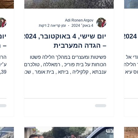
Adi Ronen Argov
4 באוק׳ 2024
זמן קריאה 2 דקות
יום שבת, 5 באוקטובר, 2024
יום שישי, 4 באוקטובר, 2024
– הגדה המערבית
– 
מד עוויס׳ה, בן 30, ואדי אל
פשיטות ומעצרים במהלך הלילה פשטו
הלילה
הכוחות על בית פוריכ , רמאללה , טולכרם ,
ס עיא ,
ענבתא , קלקיליה , ביתא , בית אומר , שכם .
במהלך היום הם פשטו על...
טולכ