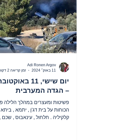
החברה הפלסטינית בישראל
עד
Adi Ronen Argov
11 באוק׳ 2024
זמן קריאה 2 דקות
– הגדה המערבית
פשיטות ומעצרים במהלך הלילה פ
הכוחות על בית דג'ן , יתמא , ביתא ,
קלקיליה . חלחול , עינאבוס , שכם , ע
סילואד . במהלך היום הם...