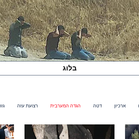
בלוג
ארכיון
דטה
הגדה המערבית
רצועת עזה
גזר
ת עזה
דטה גזרות נוספות
מעורבים בעל כורחם
דעות