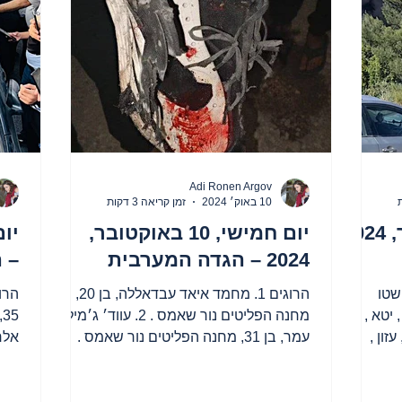
ויות רופאים מעזה
Adi Ronen Argov
10 באוק׳ 2024
זמן קריאה 3 דקות
יום שישי, 11 באוקטובר, 2024
יום חמישי, 10 באוקטובר,
2024 – הגדה המערבית
– 
שטו
הרוגים 1. מחמד איאד עבדאללה, בן 20,
 יטא ,
מחנה הפליטים נור שאמס . 2. עווד׳ ג׳מיל
זון ,
עמר, בן 31, מחנה הפליטים נור שאמס .
טולכרם, מחנה הפליטים נור...
עז 