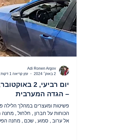
Adi Ronen Argov
2 באוק׳ 2024
זמן קריאה 1 דקות
– הגדה המערבית
פשיטות ומעצרים במהלך הלילה פ
הכוחות על חברון , חלחול , מחנה 
אל ערוב , סמוע , שכם , מחנה הפל
בלאטה , מחנה הפליטים עסכר ...