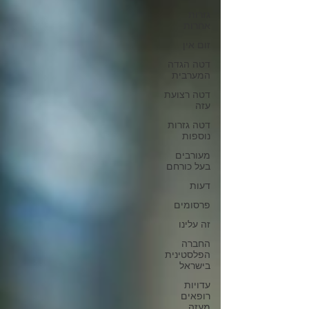
גזרות
אחרות
זום אין
דטה הגדה
המערבית
דטה רצועת
עזה
דטה גזרות
נוספות
מעורבים
בעל כורחם
דעות
פרסומים
זה עלינו
החברה
הפלסטינית
בישראל
עדויות
רופאים
מעזה