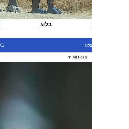
בלוג
בלוג
All Posts
All Posts
ארכיון - כל
נער
והסיפור
שלו
ארכיון
דטה
הגדה
המערבית
רצועת עזה