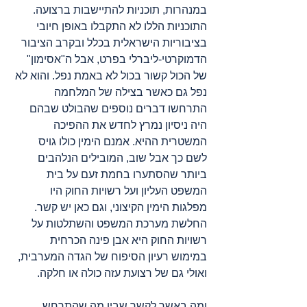
במנהרות, תוכניות להתיישבות ברצועה. 
התוכניות הללו לא התקבלו באופן חיובי 
בציבוריות הישראלית בכלל ובקרב הציבור 
הדמוקרטי-ליברלי בפרט, אבל ה"אסימון" 
של הכול קשור בכול לא באמת נפל. והוא לא 
נפל גם כאשר בצילה של המלחמה 
התרחשו דברים נוספים שהבולט שבהם 
היה ניסיון נמרץ לחדש את ההפיכה 
המשטרית ההיא. אמנם הימין כולו גויס 
לשם כך אבל שוב, המובילים הנלהבים 
ביותר שהסתערו בחמת זעם על בית 
המשפט העליון ועל רשויות החוק היו 
מפלגות הימין הקיצוני, וגם כאן יש קשר. 
החלשת מערכת המשפט והשתלטות על 
רשויות החוק היא אבן פינה הכרחית 
במימוש רעיון הסיפוח של הגדה המערבית, 
ואולי גם של רצועת עזה כולה או חלקה.
ומה באשר לקשר שבין מה שהתרחש 