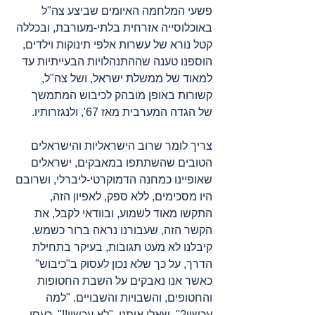
פשעי המלחמה האיומים שביצע צה"ל 
באוכלוסייה אזרחית בלתי-מעורבת, ובכללה 
קטל נורא של עשרות אלפי תינוקות וילדים, 
הוספנו טענה שההתנהלויות הבעייתיות עד 
למאוד של ממשלת ישראל, ושל צה"ל, 
קשורות באופן מובהק לכיבוש המתמשך 
של הגדה המערבית מאז 67', ולנגזרותיו.
צריך לומר שרוב הישראליות והישראלים 
הטובים שהשתתפו במאבקים, ישראלים 
שאופיינו כמחנה הדמוקרטי-ליברלי, ושרובם 
היו מסכימים, ללא ספק, לאפיון הזה, 
התקשו מאוד לשמוע, ובוודאי לקבל, את 
הקשר הזה, שעבורנו נראה ברור כשמש. 
קיבלנו לא מעט תגובות, בעיקר בתחילת 
הדרך, על כך שלא נכון לעסוק ב"כיבוש" 
כאשר אנו נאבקים על השבת החטופות 
והחטופים, והשבויות והשבויים. "למה 
עכשיו?", שאלו אותנו. "לא עכשיו!!", כעסו. 